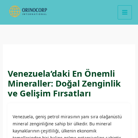
İçeriğe
atla
Venezuela’daki En Önemli
Mineraller: Doğal Zenginlik
ve Gelişim Fırsatları
Venezuela, geniş petrol mirasının yanı sıra olağanüstü
mineral zenginliğine sahip bir ülkedir. Bu mineral
kaynaklarının çeşitliliği, ülkenin ekonomik
temellerinden biri haline gelme potansiyeline sahiptir.