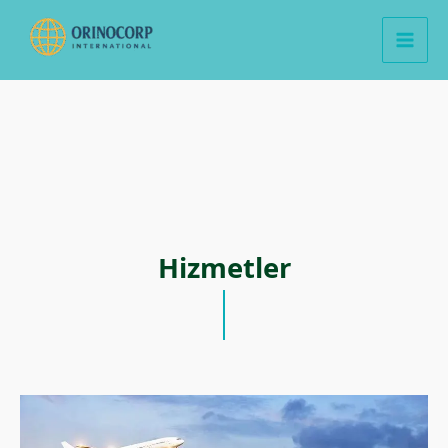
İçeriğe
atla
Hizmetler