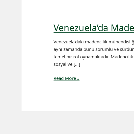
Venezuela’da Maden
Venezuela’daki madencilik mühendisliği,
aynı zamanda bunu sorumlu ve sürdürüle
temel bir rol oynamaktadır. Madencilik e
sosyal ve […]
Venezuela’da
Read More »
Madencilik
Mühendisliği
ve
Sosyal
Sorumluluk