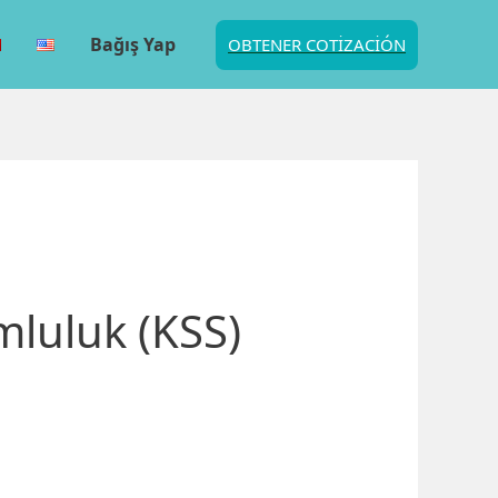
Bağış Yap
OBTENER COTIZACIÓN
mluluk (KSS)