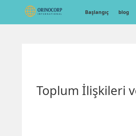
İçeriğe
atla
Başlangıç
blog
Toplum İlişkileri