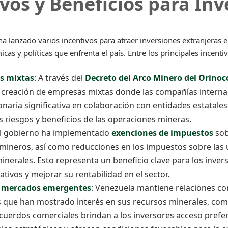
ivos y Beneficios para Inv
a lanzado varios incentivos para atraer inversiones extranjeras e
icas y políticas que enfrenta el país. Entre los principales incenti
s mixtas
: A través del
Decreto del Arco Minero del Orinoc
 creación de empresas mixtas donde las compañías interna
onaria significativa en colaboración con entidades estatales
 riesgos y beneficios de las operaciones mineras.
El gobierno ha implementado
exenciones de impuestos
sob
mineros, así como reducciones en los impuestos sobre las u
inerales. Esto representa un beneficio clave para los inve
tivos y mejorar su rentabilidad en el sector.
 a mercados emergentes
: Venezuela mantiene relaciones co
ue han mostrado interés en sus recursos minerales, como
acuerdos comerciales brindan a los inversores acceso prefe