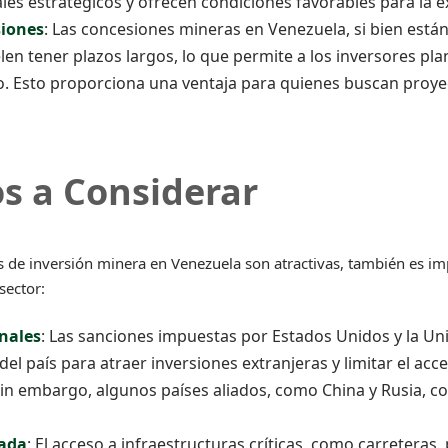
s estratégicos y ofrecen condiciones favorables para la e
siones
: Las concesiones mineras en Venezuela, si bien están 
len tener plazos largos, lo que permite a los inversores pla
o. Esto proporciona una ventaja para quienes buscan proyec
os a Considerar
s de inversión minera en Venezuela son atractivas, también es im
sector:
nales
: Las sanciones impuestas por Estados Unidos y la U
del país para atraer inversiones extranjeras y limitar el ac
Sin embargo, algunos países aliados, como China y Rusia, c
tada
: El acceso a infraestructuras críticas, como carreteras,