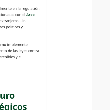
almente en la regulación
acionadas con el
Arco
extranjeras. Sin
es políticas y
bierno implemente
ento de las leyes contra
stenibles y el
turo
tégicos