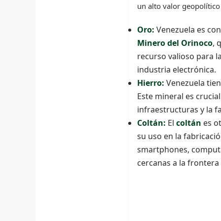
un alto valor geopolític
Oro:
Venezuela es cono
Minero del Orinoco
, 
recurso valioso para la
industria electrónica.
Hierro:
Venezuela tien
Este mineral es crucia
infraestructuras y la 
Coltán:
El
coltán
es ot
su uso en la fabricaci
smartphones, computad
cercanas a la frontera 