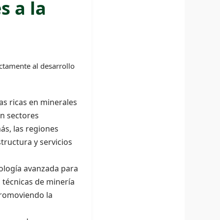
s a la
ectamente al desarrollo
as ricas en minerales
en sectores
más, las regiones
ructura y servicios
nología avanzada para
 técnicas de minería
 promoviendo la