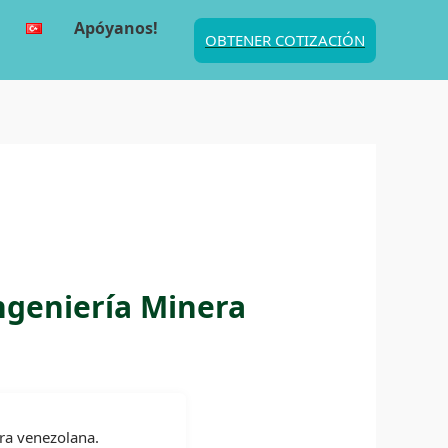
Apóyanos!
OBTENER COTIZACIÓN
Ingeniería Minera
era venezolana.