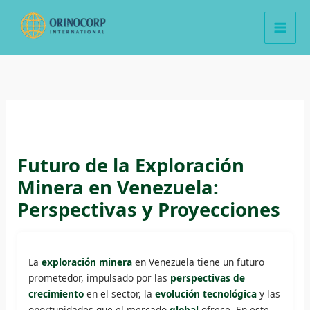
Ir
al
contenido
Futuro de la Exploración
Minera en Venezuela:
Perspectivas y Proyecciones
La
exploración minera
en Venezuela tiene un futuro
prometedor, impulsado por las
perspectivas de
crecimiento
en el sector, la
evolución tecnológica
y las
oportunidades que el mercado
global
ofrece. En este