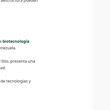
nfraestructura pueden
la
biotecnología
enezuela.
litio, presenta una
dad.
 de tecnologías y