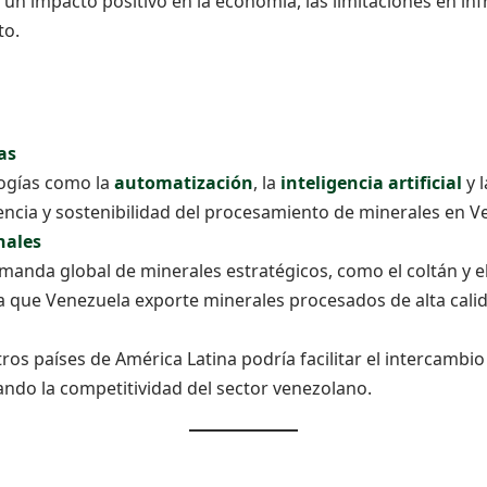
 un impacto positivo en la economía, las limitaciones en i
to.
as
ogías como la
automatización
, la
inteligencia artificial
y 
encia y sostenibilidad del procesamiento de minerales en V
nales
manda global de minerales estratégicos, como el coltán y el 
 que Venezuela exporte minerales procesados de alta cali
ros países de América Latina podría facilitar el intercambio
ndo la competitividad del sector venezolano.