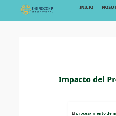
Ir
INICIO
NOSO
al
contenido
Impacto del P
El
procesamiento de m