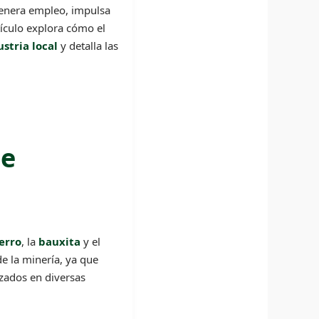
genera empleo, impulsa
tículo explora cómo el
ustria local
y detalla las
de
erro
, la
bauxita
y el
de la minería, ya que
izados en diversas