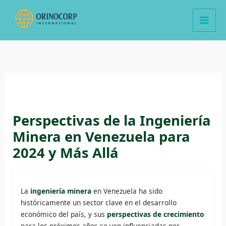
Ir
al
contenido
Perspectivas de la Ingeniería
Minera en Venezuela para
2024 y Más Allá
La
ingeniería minera
en Venezuela ha sido
históricamente un sector clave en el desarrollo
económico del país, y sus
perspectivas de crecimiento
para los próximos años se ven influenciadas por